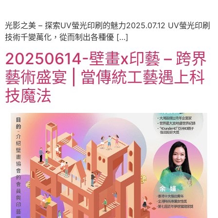
光影之美 – 探索UV螢光印刷的魅力2025.07.12 UV螢光印刷
技術千變萬化，從而制出各種優 […]
20250614-壁畫x印藝 – 跨界
藝術盛宴 | 當傳統工藝遇上科
技魔法