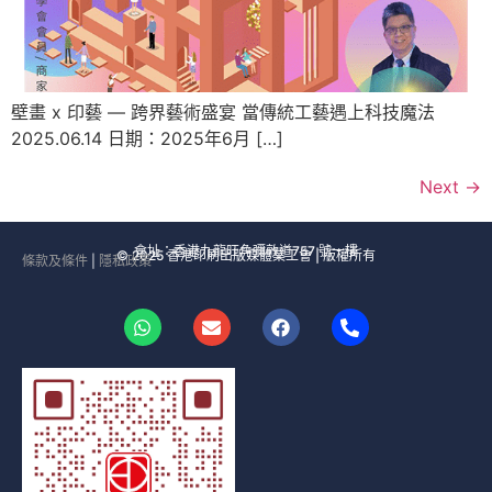
壁畫 x 印藝 — 跨界藝術盛宴 當傳統工藝遇上科技魔法
2025.06.14 日期：2025年6月 […]
Next
→
會址：香港九龍旺角彌敦道757 號一樓
© 2025 香港印刷出版媒體業工會 | 版權所有
條款及條件
|
隱私政策