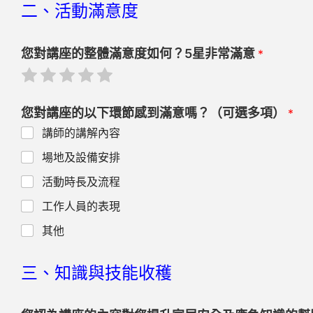
二、活動滿意度
您對講座的整體滿意度如何？5星非常滿意
*
R
R
R
R
R
a
a
a
a
a
t
t
t
t
t
e
e
e
e
e
您對講座的以下環節感到滿意嗎？（可選多項）
*
1
2
3
4
5
o
o
o
o
o
講師的講解內容
u
u
u
u
u
t
t
t
t
t
場地及設備安排
o
o
o
o
o
f
f
f
f
f
活動時長及流程
5
5
5
5
5
工作人員的表現
其他
三、知識與技能收穫