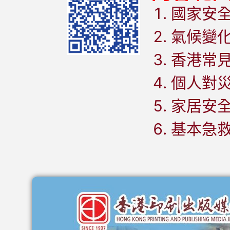
國家安
氣候變
香港常
個人對
家居安
基本急