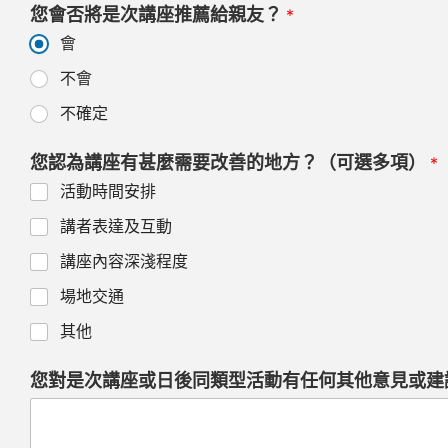
o
o
o
o
o
您會否將是次講座推薦給親友？
*
f
f
f
f
f
會
5
5
5
5
5
不會
不確定
您認為講座有甚麼需要改善的地方？（可選多項）
*
活動時間安排
講者表達及互動
講座內容深淺程度
場地交通
其他
您對是次講座或日後同類型活動有任何其他意見或建