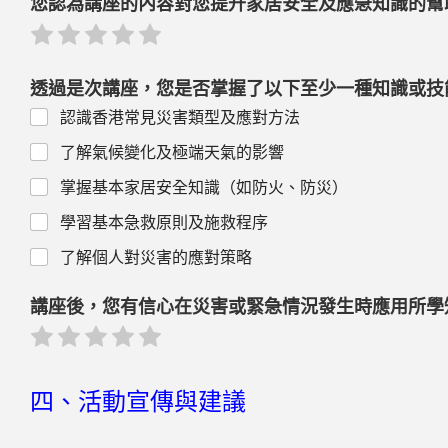
您認為講座的內容對您提升家居安全及應急知識的幫
R
R
R
R
R
a
a
a
a
a
t
t
t
t
t
e
e
e
e
e
透過是次講座，您是否掌握了以下至少一種知識或技
1
2
3
4
5
o
o
o
o
o
認識香港常見災害類型及應對方法
u
u
u
u
u
t
t
t
t
t
了解氣候變化及極端天氣的影響
o
o
o
o
o
f
f
f
f
f
掌握基本家居安全知識（如防火、防災）
5
5
5
5
5
學習基本急救原則及施救程序
了解個人對災害的應對策略
講座後，您有信心在災害或緊急情況發生時應用所學
R
R
R
R
R
a
a
a
a
a
t
t
t
t
t
e
e
e
e
e
1
四、活動宣傳與建議
2
3
4
5
o
o
o
o
o
u
u
u
u
u
t
t
t
t
t