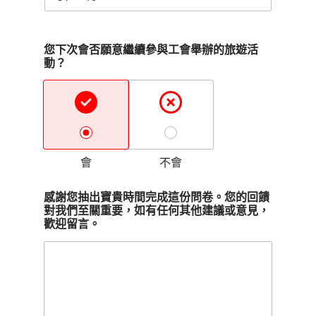
您下次會否願意繼續參與工會舉辦的旅遊活
動？
會
不會
感謝您抽出寶貴時間完成這份問卷。您的回饋
對我們至關重要，如有任何其他建議或意見，
歡迎留言。