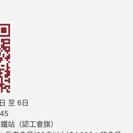
日 至 6日
45
高鐵站（認工會旗）