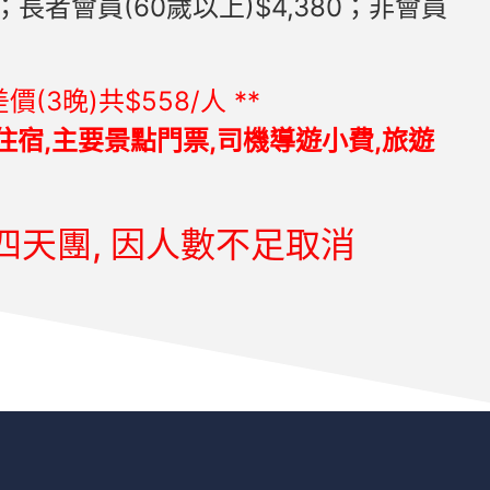
0；長者會員(60歲以上)$4,380；非會員
(3晚)共$558/人 **
住宿,主要景點門票,司機導遊小費,旅遊
四天團, 因人數不足取消