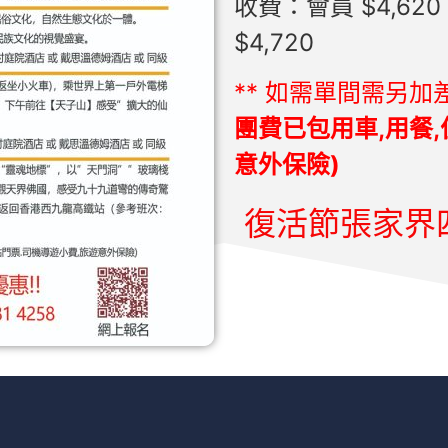
收費：會員 $4,62
$4,720
** 如需單間需另加差價
團費已包用車,用餐,
意外保險)
復活節張家界