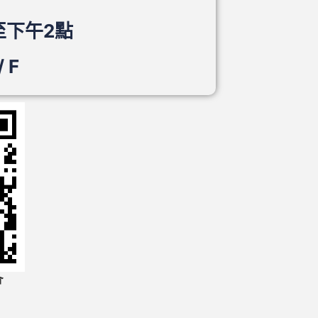
至下午2點
 F
會