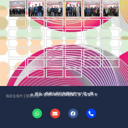
會址：香港九龍旺角彌敦道757 號一樓
© 2025 香港印刷出版媒體業工會 | 版權所有
條款及條件
|
隱私政策