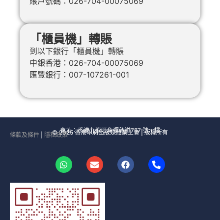
賬戶號碼：026-704-00075069
「櫃員機」轉賬
到以下銀行「櫃員機」轉賬
中銀香港：026-704-00075069
匯豐銀行：007-107261-001
會址：香港九龍旺角彌敦道757 號一樓
© 2025 香港印刷出版媒體業工會 | 版權所有
條款及條件
|
隱私政策