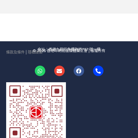
會址：香港九龍旺角彌敦道757 號一樓
© 2025 香港印刷出版媒體業工會 | 版權所有
條款及條件
|
隱私政策