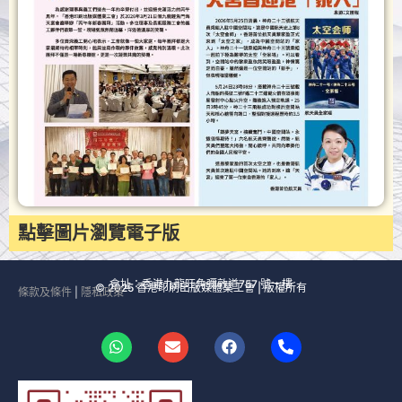
點擊圖片瀏覽電子版
會址：香港九龍旺角彌敦道757 號一樓
© 2025 香港印刷出版媒體業工會 | 版權所有
條款及條件
|
隱私政策