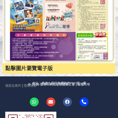
點擊圖片瀏覽電子版
會址：香港九龍旺角彌敦道757 號一樓
© 2025 香港印刷出版媒體業工會 | 版權所有
條款及條件
|
隱私政策