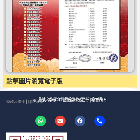
點擊圖片瀏覽電子版
會址：香港九龍旺角彌敦道757 號一樓
© 2025 香港印刷出版媒體業工會 | 版權所有
條款及條件
|
隱私政策