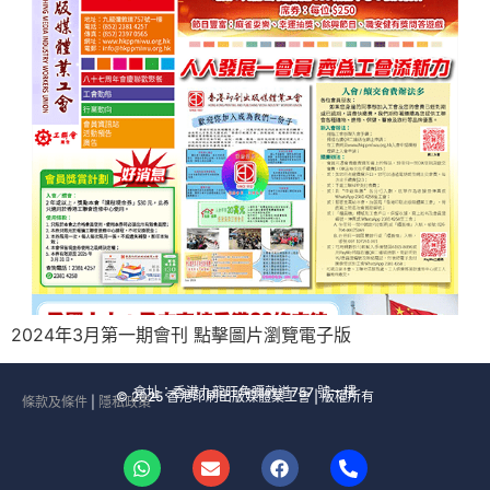
2024年3月第一期會刊 點擊圖片瀏覽電子版
會址：香港九龍旺角彌敦道757 號一樓
© 2025 香港印刷出版媒體業工會 | 版權所有
條款及條件
|
隱私政策